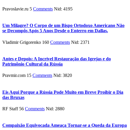
Pravoslavie.ru 5
Comments
Nid: 4195
Um Milagre? O Corpo de um Bispo Ortodoxo Americano Não
se Decompôs Após 5 Anos Desde o Enterro em Dallas.
Vladimir Grigorenko 160
Comments
Nid: 2371
Antes e Depois: A Incrível Restauração das Igrejas e do
Patrimônio Cultural da Rússia
Pravmir.com 15
Comments
Nid: 3820
Eis Aqui Porque a Rússia Pode Muito em Breve Proibir o Dia
das Bruxas
RF Staff 56
Comments
Nid: 2880
Compaixão Equivocada Ameaça Tornar-se a Queda da Europa