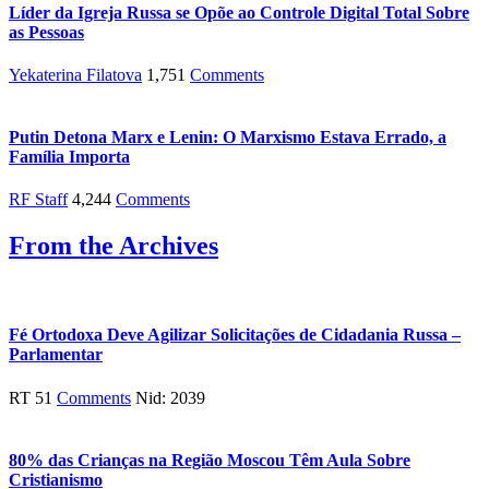
Líder da Igreja Russa se Opõe ao Controle Digital Total Sobre
as Pessoas
Yekaterina Filatova
1,751
Comments
Putin Detona Marx e Lenin: O Marxismo Estava Errado, a
Família Importa
RF Staff
4,244
Comments
From the Archives
Fé Ortodoxa Deve Agilizar Solicitações de Cidadania Russa –
Parlamentar
RT 51
Comments
Nid: 2039
80% das Crianças na Região Moscou Têm Aula Sobre
Cristianismo