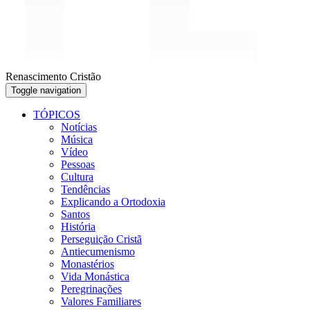
Renascimento Cristão
Toggle navigation
TÓPICOS
Notícias
Música
Vídeo
Pessoas
Cultura
Tendências
Explicando a Ortodoxia
Santos
História
Perseguição Cristã
Antiecumenismo
Monastérios
Vida Monástica
Peregrinações
Valores Familiares