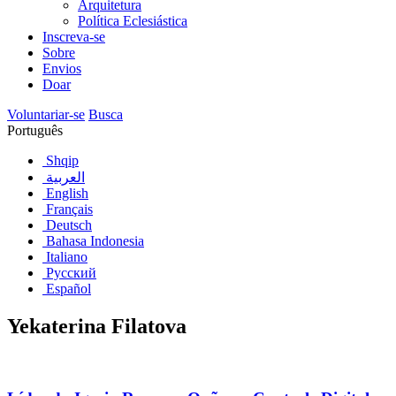
Arquitetura
Política Eclesiástica
Inscreva-se
Sobre
Envios
Doar
Voluntariar-se
Busca
Português
Shqip
العربية
English
Français
Deutsch
Bahasa Indonesia
Italiano
Русский
Español
Yekaterina Filatova