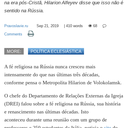
na era pós-Cristã, Hilarion Alfeyev disse que isso não é
sentido na Rússia.
Pravoslavie.ru
Sep 21, 2019
|
410
words
68
Comments
MORE:
POLÍTICA ECLESIÁSTICA
A fé religiosa na Rússia nunca cresceu mais
intensamente do que nas últimas três décadas,
conforme pensa o Metropolita Hilarion de Volokolamsk.
O chefe do Departamento de Relações Externas da Igreja
(DREI) falou sobre a fé religiosa na Rússia, sua história
e renascimento nas últimas décadas. Isto
aconteceu durante uma reunião com um grupo de
professores e 250 estudantes da Itália, noticia o
site
do